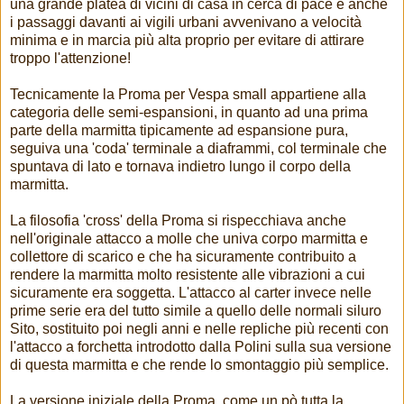
una grande platea di vicini di casa in cerca di pace e anche
i passaggi davanti ai vigili urbani avvenivano a velocità
minima e in marcia più alta proprio per evitare di attirare
troppo l'attenzione!
Tecnicamente la Proma per Vespa small appartiene alla
categoria delle semi-espansioni, in quanto ad una prima
parte della marmitta tipicamente ad espansione pura,
seguiva una 'coda' terminale a diaframmi, col terminale che
spuntava di lato e tornava indietro lungo il corpo della
marmitta.
La filosofia 'cross' della Proma si rispecchiava anche
nell'originale attacco a molle che univa corpo marmitta e
collettore di scarico e che ha sicuramente contribuito a
rendere la marmitta molto resistente alle vibrazioni a cui
sicuramente era soggetta. L'attacco al carter invece nelle
prime serie era del tutto simile a quello delle normali siluro
Sito, sostituito poi negli anni e nelle repliche più recenti con
l'attacco a forchetta introdotto dalla Polini sulla sua versione
di questa marmitta e che rende lo smontaggio più semplice.
La versione iniziale della Proma, come un pò tutta la