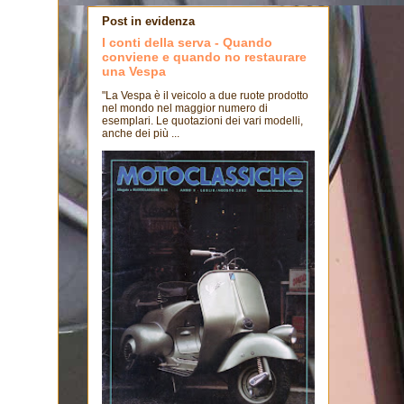
Post in evidenza
I conti della serva - Quando
conviene e quando no restaurare
una Vespa
"La Vespa è il veicolo a due ruote prodotto
nel mondo nel maggior numero di
esemplari. Le quotazioni dei vari modelli,
anche dei più ...