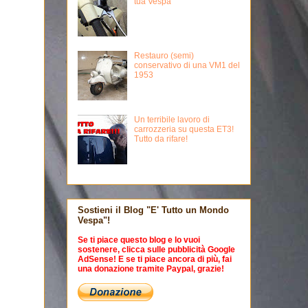
tua Vespa
Restauro (semi)
conservativo di una VM1 del
1953
Un terribile lavoro di
carrozzeria su questa ET3!
Tutto da rifare!
Sostieni il Blog "E' Tutto un Mondo
Vespa"!
Se ti piace questo blog e lo vuoi
sostenere, clicca sulle pubblicità Google
AdSense! E se ti piace ancora di più, fai
una donazione tramite Paypal, grazie!