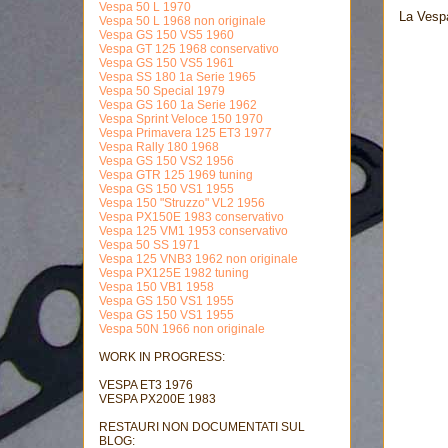
Vespa 50 L 1970
La Vespa
Vespa 50 L 1968 non originale
Vespa GS 150 VS5 1960
Vespa GT 125 1968 conservativo
Vespa GS 150 VS5 1961
Vespa SS 180 1a Serie 1965
Vespa 50 Special 1979
Vespa GS 160 1a Serie 1962
Vespa Sprint Veloce 150 1970
Vespa Primavera 125 ET3 1977
Vespa Rally 180 1968
Vespa GS 150 VS2 1956
Vespa GTR 125 1969 tuning
Vespa GS 150 VS1 1955
Vespa 150 "Struzzo" VL2 1956
Vespa PX150E 1983 conservativo
Vespa 125 VM1 1953 conservativo
Vespa 50 SS 1971
Vespa 125 VNB3 1962 non originale
Vespa PX125E 1982 tuning
Vespa 150 VB1 1958
Vespa GS 150 VS1 1955
Vespa GS 150 VS1 1955
Vespa 50N 1966 non originale
WORK IN PROGRESS:
VESPA ET3 1976
VESPA PX200E 1983
RESTAURI NON DOCUMENTATI SUL
BLOG: