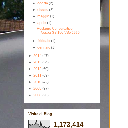
►
agosto
(2)
►
giugno
(2)
►
maggio
(1)
▼
aprile
(1)
Restauro Conservativo
Vespa GS 150 VS5 1960
►
febbraio
(1)
►
gennaio
(1)
►
2014
(47)
►
2013
(34)
►
2012
(60)
►
2011
(69)
►
2010
(42)
►
2009
(37)
►
2008
(26)
Visite al Blog
1,173,414