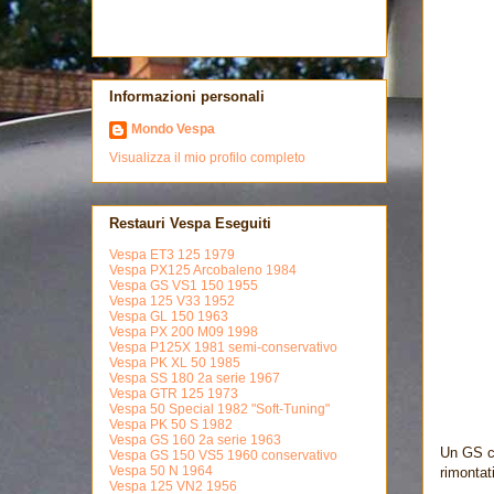
Informazioni personali
Mondo Vespa
Visualizza il mio profilo completo
Restauri Vespa Eseguiti
Vespa ET3 125 1979
Vespa PX125 Arcobaleno 1984
Vespa GS VS1 150 1955
Vespa 125 V33 1952
Vespa GL 150 1963
Vespa PX 200 M09 1998
Vespa P125X 1981 semi-conservativo
Vespa PK XL 50 1985
Vespa SS 180 2a serie 1967
Vespa GTR 125 1973
Vespa 50 Special 1982 "Soft-Tuning"
Vespa PK 50 S 1982
Vespa GS 160 2a serie 1963
Un GS c
Vespa GS 150 VS5 1960 conservativo
Vespa 50 N 1964
rimontati
Vespa 125 VN2 1956