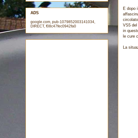
E dopo i
ADS
affascin
circolat
google.com, pub-1079852003141034,
VS5 del 
DIRECT, f08c47fec0942fa0
in quest
le cure 
La situa