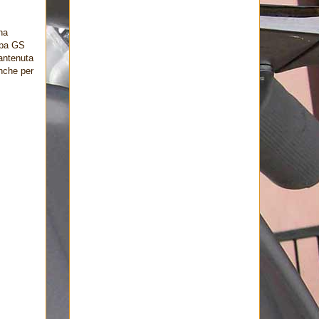
ha
spa GS
antenuta
anche per