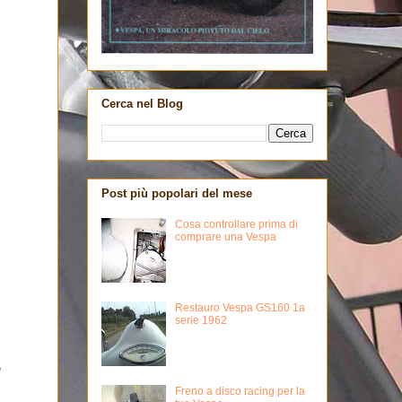
Cerca nel Blog
Post più popolari del mese
Cosa controllare prima di
comprare una Vespa
Restauro Vespa GS160 1a
serie 1962
e
Freno a disco racing per la