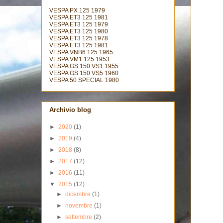
VESPA PX 125 1979
VESPA ET3 125 1981
VESPA ET3 125 1979
VESPA ET3 125 1980
VESPA ET3 125 1978
VESPA ET3 125 1981
VESPA VNB6 125 1965
VESPA VM1 125 1953
VESPA GS 150 VS1 1955
VESPA GS 150 VS5 1960
VESPA 50 SPECIAL 1980
Archivio blog
►
2020
(1)
►
2019
(4)
►
2018
(8)
►
2017
(12)
►
2016
(11)
▼
2015
(12)
►
dicembre
(1)
►
novembre
(1)
►
settembre
(2)