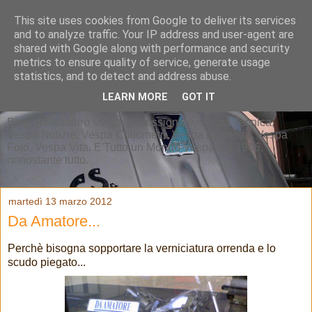
This site uses cookies from Google to deliver its services
and to analyze traffic. Your IP address and user-agent are
shared with Google along with performance and security
metrics to ensure quality of service, generate usage
statistics, and to detect and address abuse.
LEARN MORE
GOT IT
Blog di Restauro Vespa professionale, Vespa Tecnica,
Vespa Notizie, Vespa Chilometri, Vespa Curiosità, Vespa
Foto, Vespa Vita. E'Tutto un Mondo Vespa dal 1946,
nonostante tutto.
martedì 13 marzo 2012
Da Amatore...
Perchè bisogna sopportare la verniciatura orrenda e lo
scudo piegato...