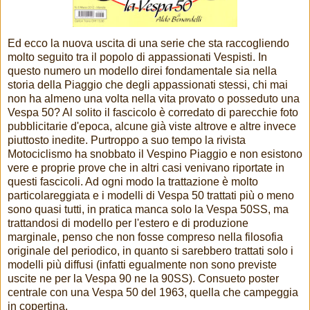
Ed ecco la nuova uscita di una serie che sta raccogliendo
molto seguito tra il popolo di appassionati Vespisti. In
questo numero un modello direi fondamentale sia nella
storia della Piaggio che degli appassionati stessi, chi mai
non ha almeno una volta nella vita provato o posseduto una
Vespa 50? Al solito il fascicolo è corredato di parecchie foto
pubblicitarie d'epoca, alcune già viste altrove e altre invece
piuttosto inedite. Purtroppo a suo tempo la rivista
Motociclismo ha snobbato il Vespino Piaggio e non esistono
vere e proprie prove che in altri casi venivano riportate in
questi fascicoli. Ad ogni modo la trattazione è molto
particolareggiata e i modelli di Vespa 50 trattati più o meno
sono quasi tutti, in pratica manca solo la Vespa 50SS, ma
trattandosi di modello per l'estero e di produzione
marginale, penso che non fosse compreso nella filosofia
originale del periodico, in quanto si sarebbero trattati solo i
modelli più diffusi (infatti egualmente non sono previste
uscite ne per la Vespa 90 ne la 90SS). Consueto poster
centrale con una Vespa 50 del 1963, quella che campeggia
in copertina.