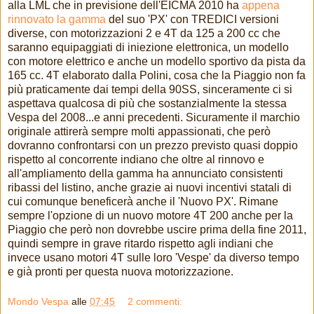
alla LML che in previsione dell'EICMA 2010 ha
appena
rinnovato la gamma
del suo 'PX' con TREDICI versioni
diverse, con motorizzazioni 2 e 4T da 125 a 200 cc che
saranno equipaggiati di iniezione elettronica, un modello
con motore elettrico e anche un modello sportivo da pista da
165 cc. 4T elaborato dalla Polini, cosa che la Piaggio non fa
più praticamente dai tempi della 90SS, sinceramente ci si
aspettava qualcosa di più che sostanzialmente la stessa
Vespa del 2008...e anni precedenti. Sicuramente il marchio
originale attirerà sempre molti appassionati, che però
dovranno confrontarsi con un prezzo previsto quasi doppio
rispetto al concorrente indiano che oltre al rinnovo e
all'ampliamento della gamma ha annunciato consistenti
ribassi del listino, anche grazie ai nuovi incentivi statali di
cui comunque beneficerà anche il 'Nuovo PX'. Rimane
sempre l'opzione di un nuovo motore 4T 200 anche per la
Piaggio che però non dovrebbe uscire prima della fine 2011,
quindi sempre in grave ritardo rispetto agli indiani che
invece usano motori 4T sulle loro 'Vespe' da diverso tempo
e già pronti per questa nuova motorizzazione.
Mondo Vespa
alle
07:45
2 commenti: