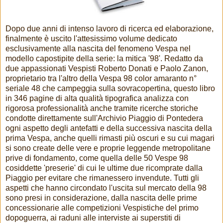
Dopo due anni di intenso lavoro di ricerca ed elaborazione,
finalmente è uscito l'attesissimo volume dedicato
esclusivamente alla nascita del fenomeno Vespa nel
modello capostipite della serie: la mitica '98'. Redatto da
due appassionati Vespisti Roberto Donati e Paolo Zanon,
proprietario tra l'altro della Vespa 98 color amaranto n°
seriale 48 che campeggia sulla sovracopertina, questo libro
in 346 pagine di alta qualità tipografica analizza con
rigorosa professionalità anche tramite ricerche storiche
condotte direttamente sull'Archivio Piaggio di Pontedera
ogni aspetto degli antefatti e della successiva nascita della
prima Vespa, anche quelli rimasti più oscuri e su cui magari
si sono create delle vere e proprie leggende metropolitane
prive di fondamento, come quella delle 50 Vespe 98
cosiddette 'preserie' di cui le ultime due ricomprate dalla
Piaggio per evitare che rimanessero invendute. Tutti gli
aspetti che hanno circondato l'uscita sul mercato della 98
sono presi in considerazione, dalla nascita delle prime
concessionarie alle competizioni Vespistiche del primo
dopoguerra, ai raduni alle interviste ai superstiti di