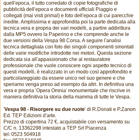
quell'epoca, il tutto corredato di copie fotografiche di
pubblicità dell'epoca e documenti ufficiali Piaggio e
collegati (mai visti prima!) e foto dell'epoca di cui parecchie
inedite. Amplissima e approfondita poi la parte dedicata alla
tecnica vera e propria dei vari modelli, a partire addirittura
dalla MP5 ovvero la Paperino e che comprende anche le
due versioni della Vespa 98 Corsa. A seguire l'analisi
tecnica dettagliata con foto dei singoli componenti smontati
delle varie modifiche introdotte nei motori. Questa sezione
dedicata sia all'appassionato che al restauratore
professionale che vuole conoscere ogni aspetto tecnico di
questi modelli, è realizzato in un modo così approfondito e
particolareggiato da essere unico nel suo genere e che
speriamo venga preso ad esempio da altri. In definitiva una
vera e propria 'Opera Omnia' monumentale che riscrive in
maniera definitiva la storia della mamma di tutte le Vespa.
'
Vespa 98 - Risorgere su due ruote
' di R.Donati e P.Zanon
Ed. TEP Edizioni d'arte.
Prezzo di copertina 72 €, acquistabile con versamento su
C/C n. 13362298 intestato a TEP Srl Piacenza
tel: 0523 504918