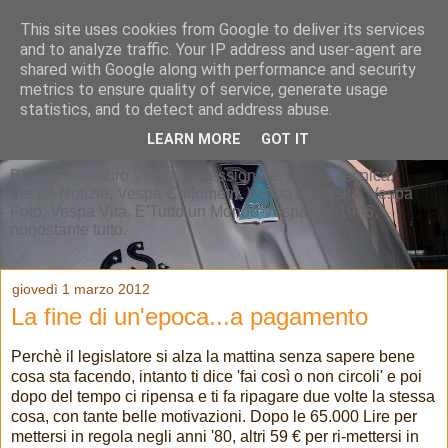
This site uses cookies from Google to deliver its services
and to analyze traffic. Your IP address and user-agent are
shared with Google along with performance and security
metrics to ensure quality of service, generate usage
statistics, and to detect and address abuse.
LEARN MORE
GOT IT
Blog di Restauro Vespa professionale, Vespa Tecnica,
Vespa Notizie, Vespa Chilometri, Vespa Curiosità, Vespa
Foto, Vespa Vita. E'Tutto un Mondo Vespa dal 1946,
nonostante tutto.
giovedì 1 marzo 2012
La fine di un'epoca...a pagamento
Perchè il legislatore si alza la mattina senza sapere bene
cosa sta facendo, intanto ti dice 'fai così o non circoli' e poi
dopo del tempo ci ripensa e ti fa ripagare due volte la stessa
cosa, con tante belle motivazioni. Dopo le 65.000 Lire per
mettersi in regola negli anni '80, altri 59 € per ri-mettersi in