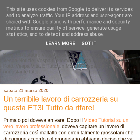
This site uses cookies from Google to deliver its services
and to analyze traffic. Your IP address and user-agent are
shared with Google along with performance and security
metrics to ensure quality of service, generate usage
statistics, and to detect and address abuse.
LEARN MORE
GOT IT
Blog di Restauro Vespa professionale, Vespa Tecnica,
Vespa Notizie, Vespa Chilometri, Vespa Curiosità, Vespa
Foto, Vespa Vita. E'Tutto un Mondo Vespa dal 1946,
nonostante tutto.
sabato 21 marzo 2020
Un terribile lavoro di carrozzeria su
questa ET3! Tutto da rifare!
Prima o poi doveva arrivare. Dopo il
Video Tutorial su un
vero lavoro professionale
, doveva capitare un lavoro di
carrozzeria così malfatto con errori talmente grossolani che
di comune accordo col proprietario abbiamo deciso che va