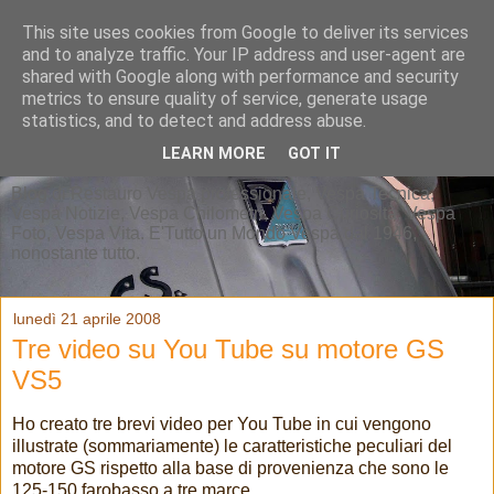
This site uses cookies from Google to deliver its services
and to analyze traffic. Your IP address and user-agent are
shared with Google along with performance and security
metrics to ensure quality of service, generate usage
statistics, and to detect and address abuse.
LEARN MORE
GOT IT
Blog di Restauro Vespa professionale, Vespa Tecnica,
Vespa Notizie, Vespa Chilometri, Vespa Curiosità, Vespa
Foto, Vespa Vita. E'Tutto un Mondo Vespa dal 1946,
nonostante tutto.
lunedì 21 aprile 2008
Tre video su You Tube su motore GS
VS5
Ho creato tre brevi video per You Tube in cui vengono
illustrate (sommariamente) le caratteristiche peculiari del
motore GS rispetto alla base di provenienza che sono le
125-150 farobasso a tre marce.