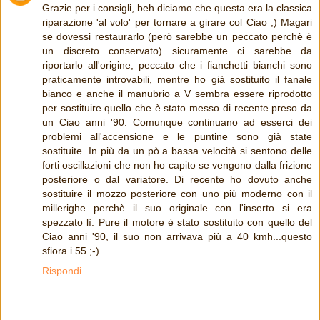
Grazie per i consigli, beh diciamo che questa era la classica
riparazione 'al volo' per tornare a girare col Ciao ;) Magari
se dovessi restaurarlo (però sarebbe un peccato perchè è
un discreto conservato) sicuramente ci sarebbe da
riportarlo all'origine, peccato che i fianchetti bianchi sono
praticamente introvabili, mentre ho già sostituito il fanale
bianco e anche il manubrio a V sembra essere riprodotto
per sostituire quello che è stato messo di recente preso da
un Ciao anni '90. Comunque continuano ad esserci dei
problemi all'accensione e le puntine sono già state
sostituite. In più da un pò a bassa velocità si sentono delle
forti oscillazioni che non ho capito se vengono dalla frizione
posteriore o dal variatore. Di recente ho dovuto anche
sostituire il mozzo posteriore con uno più moderno con il
millerighe perchè il suo originale con l'inserto si era
spezzato lì. Pure il motore è stato sostituito con quello del
Ciao anni '90, il suo non arrivava più a 40 kmh...questo
sfiora i 55 ;-)
Rispondi