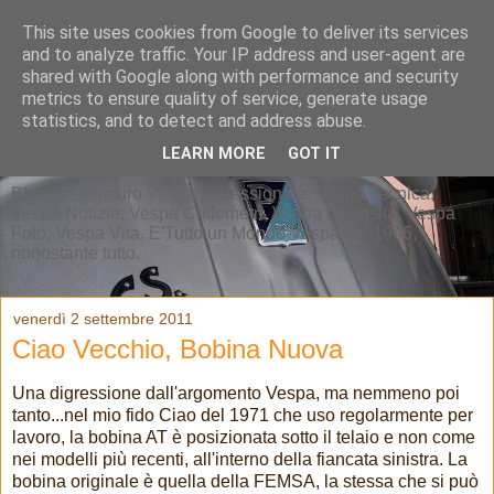
This site uses cookies from Google to deliver its services
and to analyze traffic. Your IP address and user-agent are
shared with Google along with performance and security
metrics to ensure quality of service, generate usage
statistics, and to detect and address abuse.
LEARN MORE
GOT IT
Blog di Restauro Vespa professionale, Vespa Tecnica,
Vespa Notizie, Vespa Chilometri, Vespa Curiosità, Vespa
Foto, Vespa Vita. E'Tutto un Mondo Vespa dal 1946,
nonostante tutto.
venerdì 2 settembre 2011
Ciao Vecchio, Bobina Nuova
Una digressione dall'argomento Vespa, ma nemmeno poi
tanto...nel mio fido Ciao del 1971 che uso regolarmente per
lavoro, la bobina AT è posizionata sotto il telaio e non come
nei modelli più recenti, all'interno della fiancata sinistra. La
bobina originale è quella della FEMSA, la stessa che si può