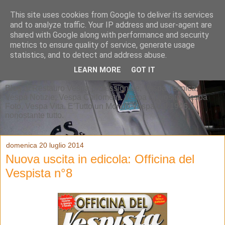
This site uses cookies from Google to deliver its services
and to analyze traffic. Your IP address and user-agent are
shared with Google along with performance and security
metrics to ensure quality of service, generate usage
statistics, and to detect and address abuse.
LEARN MORE
GOT IT
Blog di Restauro Vespa professionale, Vespa Tecnica,
Vespa Notizie, Vespa Chilometri, Vespa Curiosità, Vespa
Foto, Vespa Vita. E'Tutto un Mondo Vespa dal 1946,
nonostante tutto.
domenica 20 luglio 2014
Nuova uscita in edicola: Officina del
Vespista n°8