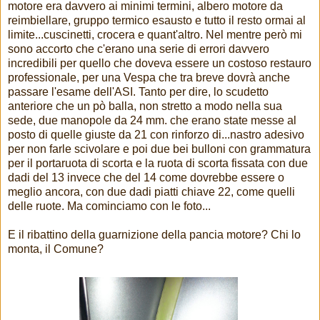
motore era davvero ai minimi termini, albero motore da
reimbiellare, gruppo termico esausto e tutto il resto ormai al
limite...cuscinetti, crocera e quant'altro. Nel mentre però mi
sono accorto che c'erano una serie di errori davvero
incredibili per quello che doveva essere un costoso restauro
professionale, per una Vespa che tra breve dovrà anche
passare l'esame dell'ASI. Tanto per dire, lo scudetto
anteriore che un pò balla, non stretto a modo nella sua
sede, due manopole da 24 mm. che erano state messe al
posto di quelle giuste da 21 con rinforzo di...nastro adesivo
per non farle scivolare e poi due bei bulloni con grammatura
per il portaruota di scorta e la ruota di scorta fissata con due
dadi del 13 invece che del 14 come dovrebbe essere o
meglio ancora, con due dadi piatti chiave 22, come quelli
delle ruote. Ma cominciamo con le foto...
E il ribattino della guarnizione della pancia motore? Chi lo
monta, il Comune?