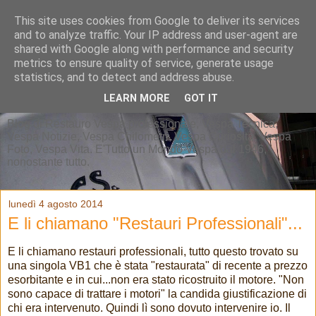
This site uses cookies from Google to deliver its services
and to analyze traffic. Your IP address and user-agent are
shared with Google along with performance and security
metrics to ensure quality of service, generate usage
statistics, and to detect and address abuse.
LEARN MORE
GOT IT
Blog di Restauro Vespa professionale, Vespa Tecnica,
Vespa Notizie, Vespa Chilometri, Vespa Curiosità, Vespa
Foto, Vespa Vita. E'Tutto un Mondo Vespa dal 1946,
nonostante tutto.
lunedì 4 agosto 2014
E li chiamano "Restauri Professionali"...
E li chiamano restauri professionali, tutto questo trovato su
una singola VB1 che è stata "restaurata" di recente a prezzo
esorbitante e in cui...non era stato ricostruito il motore. "Non
sono capace di trattare i motori" la candida giustificazione di
chi era intervenuto. Quindi lì sono dovuto intervenire io. Il