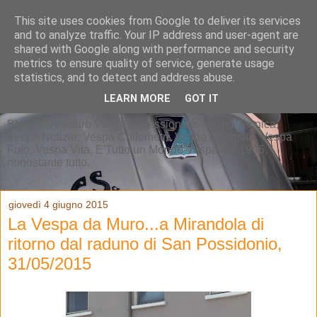
This site uses cookies from Google to deliver its services
and to analyze traffic. Your IP address and user-agent are
shared with Google along with performance and security
metrics to ensure quality of service, generate usage
statistics, and to detect and address abuse.
LEARN MORE
GOT IT
Blog di Restauro Vespa professionale, Vespa Tecnica,
Vespa Notizie, Vespa Chilometri, Vespa Curiosità, Vespa
Foto, Vespa Vita. E'Tutto un Mondo Vespa dal 1946,
nonostante tutto.
giovedì 4 giugno 2015
La Vespa da Muro...a Mirandola di
ritorno dal raduno di San Possidonio,
31/05/2015