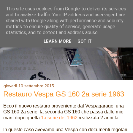
This site uses cookies from Google to deliver its services
and to analyze traffic. Your IP address and user-agent are
shared with Google along with performance and security
metrics to ensure quality of service, generate usage
statistics, and to detect and address abuse.
LEARN MORE
GOT IT
Blog di Restauro Vespa professionale, Vespa Tecnica,
Vespa Notizie, Vespa Chilometri, Vespa Curiosità, Vespa
Foto, Vespa Vita. E'Tutto un Mondo Vespa dal 1946,
nonostante tutto.
giovedì 10 settembre 2015
Restauro Vespa GS 160 2a serie 1963
Ecco il nuovo restauro proveniente dal Vespagarage, una
GS 160 2a serie, la seconda GS 160 che passa dalle mie
mani dopo quella
1a serie del 1962
realizzata 2 anni fa.
In questo caso avevamo una Vespa con documenti regolari,