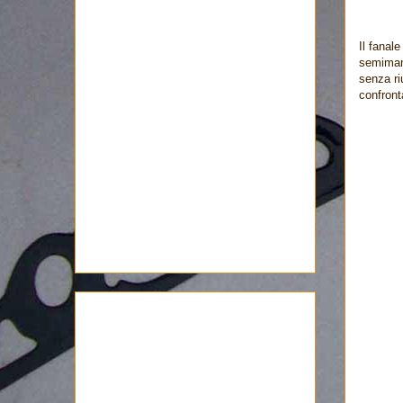
Il fanal
semimanu
senza ri
confront