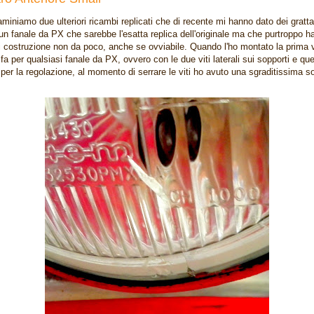
miniamo due ulteriori ricambi replicati che di recente mi hanno dato dei grattac
un fanale da PX che sarebbe l'esatta replica dell'originale ma che purtroppo h
di costruzione non da poco, anche se ovviabile. Quando l'ho montato la prima 
fa per qualsiasi fanale da PX, ovvero con le due viti laterali sui sopporti e que
e per la regolazione, al momento di serrare le viti ho avuto una sgraditissima s