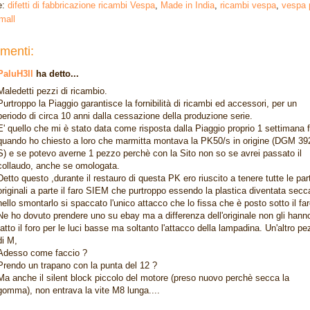
e:
difetti di fabbricazione ricambi Vespa
,
Made in India
,
ricambi vespa
,
vespa 
mall
menti:
PaluH3ll
ha detto...
Maledetti pezzi di ricambio.
Purtroppo la Piaggio garantisce la fornibilità di ricambi ed accessori, per un
periodo di circa 10 anni dalla cessazione della produzione serie.
E' quello che mi è stato data come risposta dalla Piaggio proprio 1 settimana 
quando ho chiesto a loro che marmitta montava la PK50/s in origine (DGM 39
S) e se potevo averne 1 pezzo perchè con la Sito non so se avrei passato il
collaudo, anche se omologata.
Detto questo ,durante il restauro di questa PK ero riuscito a tenere tutte le part
originali a parte il faro SIEM che purtroppo essendo la plastica diventata secc
nello smontarlo si spaccato l'unico attacco che lo fissa che è posto sotto il far
Ne ho dovuto prendere uno su ebay ma a differenza dell'originale non gli hann
fatto il foro per le luci basse ma soltanto l'attacco della lampadina. Un'altro p
di M,
Adesso come faccio ?
Prendo un trapano con la punta del 12 ?
Ma anche il silent block piccolo del motore (preso nuovo perchè secca la
gomma), non entrava la vite M8 lunga....