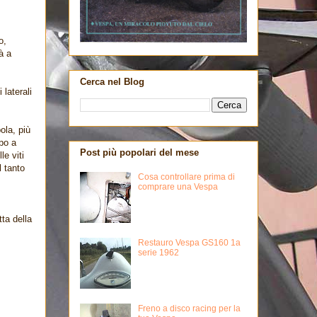
o,
à a
Cerca nel Blog
 laterali
ola, più
ppo a
Post più popolari del mese
le viti
l tanto
Cosa controllare prima di
comprare una Vespa
ta della
Restauro Vespa GS160 1a
serie 1962
Freno a disco racing per la