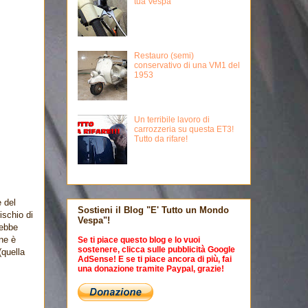
tua Vespa
Restauro (semi)
conservativo di una VM1 del
1953
Un terribile lavoro di
carrozzeria su questa ET3!
Tutto da rifare!
e del
Sostieni il Blog "E' Tutto un Mondo
ischio di
Vespa"!
rebbe
ne è
Se ti piace questo blog e lo vuoi
sostenere, clicca sulle pubblicità Google
(quella
AdSense! E se ti piace ancora di più, fai
una donazione tramite Paypal, grazie!