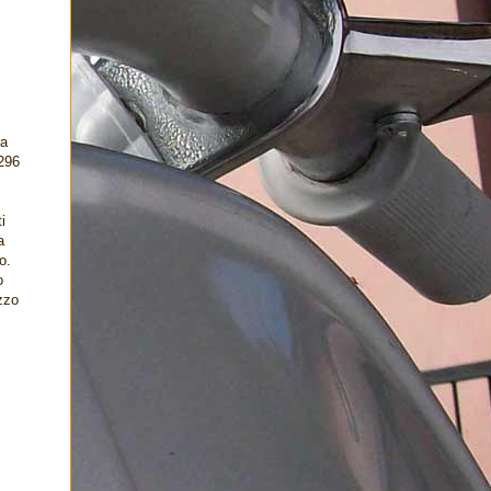
fa
296
i
a
o.
o
ezzo