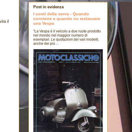
Post in evidenza
I conti della serva - Quando
conviene e quando no restaurare
ita il
una Vespa
"La Vespa è il veicolo a due ruote prodotto
nel mondo nel maggior numero di
esemplari. Le quotazioni dei vari modelli,
anche dei più ...