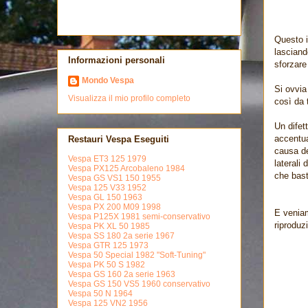
Questo i
lasciand
Informazioni personali
sforzare
Mondo Vespa
Si ovvia
Visualizza il mio profilo completo
così da 
Un difet
accentua
Restauri Vespa Eseguiti
causa de
Vespa ET3 125 1979
laterali
Vespa PX125 Arcobaleno 1984
che bast
Vespa GS VS1 150 1955
Vespa 125 V33 1952
Vespa GL 150 1963
Vespa PX 200 M09 1998
E veniam
Vespa P125X 1981 semi-conservativo
riproduz
Vespa PK XL 50 1985
Vespa SS 180 2a serie 1967
Vespa GTR 125 1973
Vespa 50 Special 1982 "Soft-Tuning"
Vespa PK 50 S 1982
Vespa GS 160 2a serie 1963
Vespa GS 150 VS5 1960 conservativo
Vespa 50 N 1964
Vespa 125 VN2 1956