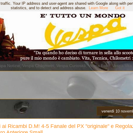
 traffic. Your IP address and user-agent are shared with Google along with pe
statistics, and to detect and address abuse.
Learn More
Got it
pa Notizie, Vespa Chilometri, Vespa Curiosità, Vespa Foto, Vespa Vita
venerdì 10 novem
i ai Ricambi D.M! 4-5 Fanale del PX "originale" e Regola
ro Anteriore Small