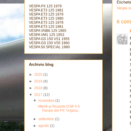
Etichett
VESPA PX 125 1979
Vespa s
VESPA ET3 125 1981
VESPA ET3 125 1979
VESPA ET3 125 1980
6 com
VESPA ET3 125 1978
VESPA ET3 125 1981
VESPA VNB6 125 1965
VESPA VM1 125 1953
VESPA GS 150 VS1 1955
VESPA GS 150 VS5 1960
VESPA 50 SPECIAL 1980
Archivio blog
►
2020
(1)
►
2019
(4)
►
2018
(8)
▼
2017
(12)
▼
novembre
(1)
Attenti ai Ricambi D.M! 4-5
Fanale del PX "origina...
►
settembre
(1)
►
agosto
(1)