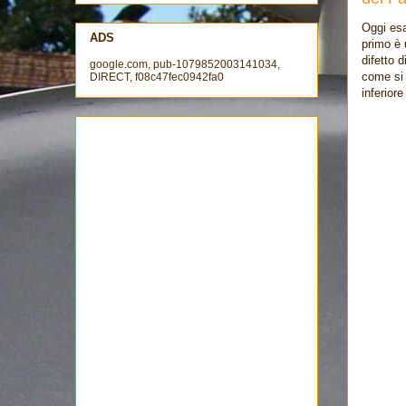
Oggi esa
ADS
primo è 
difetto 
google.com, pub-1079852003141034,
come si 
DIRECT, f08c47fec0942fa0
inferior