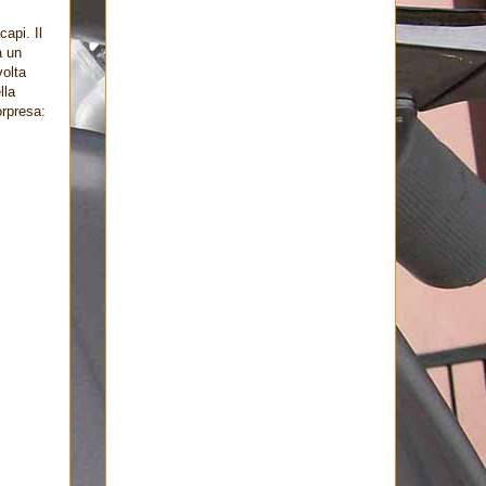
api. Il
a un
volta
lla
orpresa: