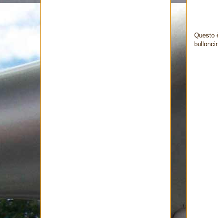
Questo è
bulloncin