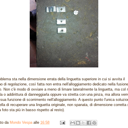
roblema sta nella dimensione errata della linguetta superiore in cui si avvita il
no di regolazione, così fatta non entra nell'alloggiamento dedicato nella fusion
. Non c'è modo di ovviare a meno di limare lateralmente la linguetta, ma col r
rla o addirittura di danneggiarla oppure va stretta con una pinza, ma allora ver
sua funzione di scorrimento nell'alloggiamento. A questo punto l'unica soluzio
ella di recuperare una linguetta originale, non spanata, di dimensione corretta 
 foto sta più in basso rispetto al resto).
ato da
Mondo Vespa
alle
16:58