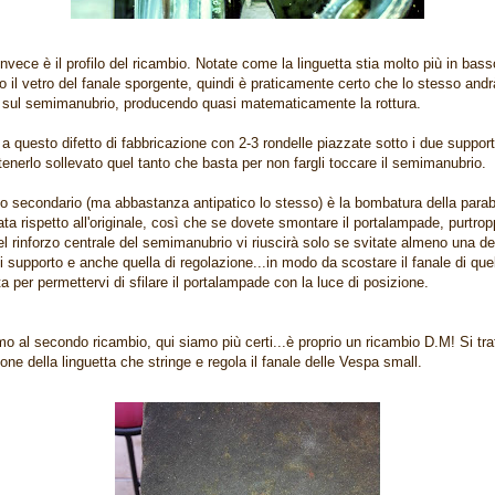
nvece è il profilo del ricambio. Notate come la linguetta stia molto più in bass
o il vetro del fanale sporgente, quindi è praticamente certo che lo stesso andr
 sul semimanubrio, producendo quasi matematicamente la rottura.
 a questo difetto di fabbricazione con 2-3 rondelle piazzate sotto i due supporti
tenerlo sollevato quel tanto che basta per non fargli toccare il semimanubrio.
to secondario (ma abbastanza antipatico lo stesso) è la bombatura della parab
ta rispetto all'originale, così che se dovete smontare il portalampade, purtro
l rinforzo centrale del semimanubrio vi riuscirà solo se svitate almeno una del
 di supporto e anche quella di regolazione...in modo da scostare il fanale di que
a per permettervi di sfilare il portalampade con la luce di posizione.
o al secondo ricambio, qui siamo più certi...è proprio un ricambio D.M! Si trat
ione della linguetta che stringe e regola il fanale delle Vespa small.