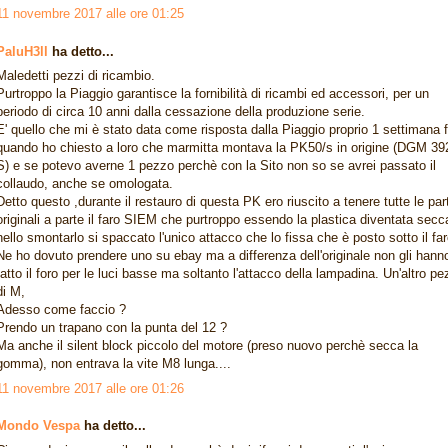
11 novembre 2017 alle ore 01:25
PaluH3ll
ha detto...
Maledetti pezzi di ricambio.
Purtroppo la Piaggio garantisce la fornibilità di ricambi ed accessori, per un
periodo di circa 10 anni dalla cessazione della produzione serie.
E' quello che mi è stato data come risposta dalla Piaggio proprio 1 settimana 
quando ho chiesto a loro che marmitta montava la PK50/s in origine (DGM 39
S) e se potevo averne 1 pezzo perchè con la Sito non so se avrei passato il
collaudo, anche se omologata.
Detto questo ,durante il restauro di questa PK ero riuscito a tenere tutte le part
originali a parte il faro SIEM che purtroppo essendo la plastica diventata secc
nello smontarlo si spaccato l'unico attacco che lo fissa che è posto sotto il far
Ne ho dovuto prendere uno su ebay ma a differenza dell'originale non gli hann
fatto il foro per le luci basse ma soltanto l'attacco della lampadina. Un'altro p
di M,
Adesso come faccio ?
Prendo un trapano con la punta del 12 ?
Ma anche il silent block piccolo del motore (preso nuovo perchè secca la
gomma), non entrava la vite M8 lunga....
11 novembre 2017 alle ore 01:26
Mondo Vespa
ha detto...