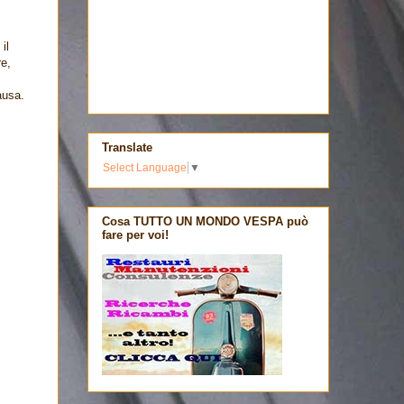
il
re,
ausa.
Translate
Select Language
▼
Cosa TUTTO UN MONDO VESPA può
fare per voi!