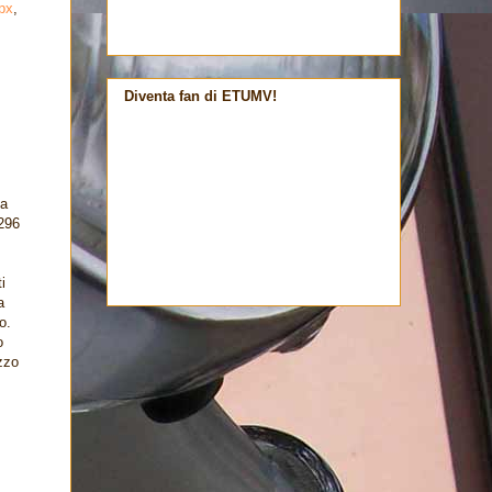
px
,
Diventa fan di ETUMV!
fa
296
i
a
o.
o
ezzo