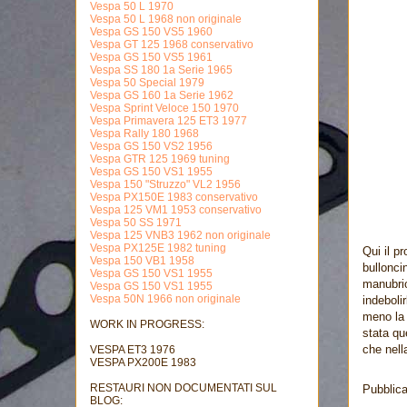
Vespa 50 L 1970
Vespa 50 L 1968 non originale
Vespa GS 150 VS5 1960
Vespa GT 125 1968 conservativo
Vespa GS 150 VS5 1961
Vespa SS 180 1a Serie 1965
Vespa 50 Special 1979
Vespa GS 160 1a Serie 1962
Vespa Sprint Veloce 150 1970
Vespa Primavera 125 ET3 1977
Vespa Rally 180 1968
Vespa GS 150 VS2 1956
Vespa GTR 125 1969 tuning
Vespa GS 150 VS1 1955
Vespa 150 "Struzzo" VL2 1956
Vespa PX150E 1983 conservativo
Vespa 125 VM1 1953 conservativo
Vespa 50 SS 1971
Vespa 125 VNB3 1962 non originale
Vespa PX125E 1982 tuning
Qui il p
Vespa 150 VB1 1958
bullonci
Vespa GS 150 VS1 1955
manubrio
Vespa GS 150 VS1 1955
Vespa 50N 1966 non originale
indeboli
meno la 
WORK IN PROGRESS:
stata qu
che nella
VESPA ET3 1976
VESPA PX200E 1983
RESTAURI NON DOCUMENTATI SUL
Pubblic
BLOG: