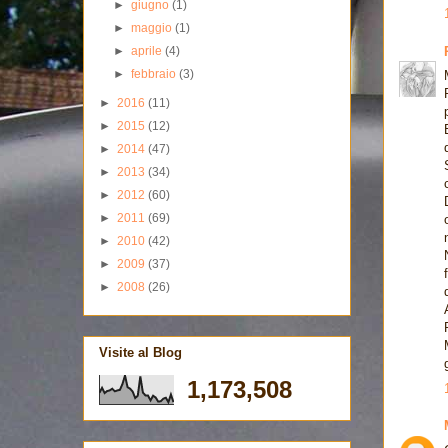
►
giugno
(1)
►
maggio
(1)
►
aprile
(4)
►
febbraio
(3)
►
2016
(11)
►
2015
(12)
►
2014
(47)
►
2013
(34)
►
2012
(60)
►
2011
(69)
►
2010
(42)
►
2009
(37)
►
2008
(26)
Visite al Blog
1,173,508