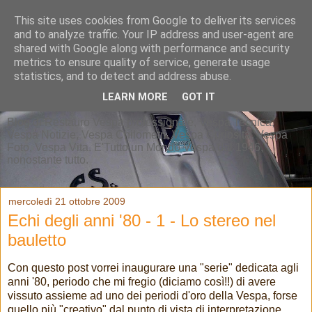
This site uses cookies from Google to deliver its services
and to analyze traffic. Your IP address and user-agent are
shared with Google along with performance and security
metrics to ensure quality of service, generate usage
statistics, and to detect and address abuse.
LEARN MORE
GOT IT
Blog di Restauro Vespa professionale, Vespa Tecnica,
Vespa Notizie, Vespa Chilometri, Vespa Curiosità, Vespa
Foto, Vespa Vita. E'Tutto un Mondo Vespa dal 1946,
nonostante tutto.
mercoledì 21 ottobre 2009
Echi degli anni '80 - 1 - Lo stereo nel
bauletto
Con questo post vorrei inaugurare una "serie" dedicata agli
anni '80, periodo che mi fregio (diciamo così!!) di avere
vissuto assieme ad uno dei periodi d'oro della Vespa, forse
quello più "creativo" dal punto di vista di interpretazione