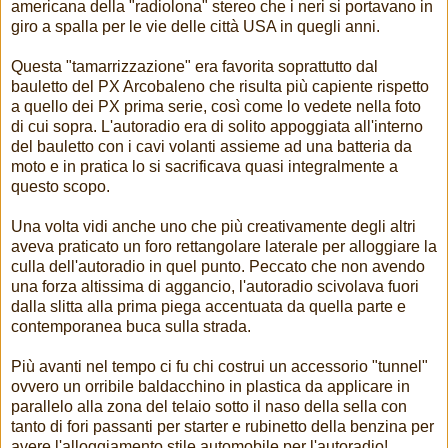
americana della "radiolona" stereo che i neri si portavano in
giro a spalla per le vie delle città USA in quegli anni.
Questa "tamarrizzazione" era favorita soprattutto dal
bauletto del PX Arcobaleno che risulta più capiente rispetto
a quello dei PX prima serie, così come lo vedete nella foto
di cui sopra. L'autoradio era di solito appoggiata all'interno
del bauletto con i cavi volanti assieme ad una batteria da
moto e in pratica lo si sacrificava quasi integralmente a
questo scopo.
Una volta vidi anche uno che più creativamente degli altri
aveva praticato un foro rettangolare laterale per alloggiare la
culla dell'autoradio in quel punto. Peccato che non avendo
una forza altissima di aggancio, l'autoradio scivolava fuori
dalla slitta alla prima piega accentuata da quella parte e
contemporanea buca sulla strada.
Più avanti nel tempo ci fu chi costrui un accessorio "tunnel"
ovvero un orribile baldacchino in plastica da applicare in
parallelo alla zona del telaio sotto il naso della sella con
tanto di fori passanti per starter e rubinetto della benzina per
avere l'alloggiamento stile automobile per l'autoradio!