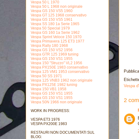
Vespa 50 L 1970
Vespa 50 L 1968 non originale
Vespa GS 150 VS5 1960
Vespa GT 125 1968 conservativo
Vespa GS 150 VS5 1961
Vespa SS 180 1a Serie 1965
Vespa 50 Special 1979
Vespa GS 160 1a Serie 1962
Vespa Sprint Veloce 150 1970
Vespa Primavera 125 ET3 1977
Vespa Rally 180 1968
Vespa GS 150 VS2 1956
Vespa GTR 125 1969 tuning
Vespa GS 150 VS1 1955
Vespa 150 "Struzzo" VL2 1956
Vespa PX150E 1983 conservativo
Pubblic
Vespa 125 VM1 1953 conservativo
Vespa 50 SS 1971
Etichett
Vespa 125 VNB3 1962 non originale
Vespa PX125E 1982 tuning
Vespa d
Vespa 150 VB1 1958
Vespa GS 150 VS1 1955
Vespa GS 150 VS1 1955
2 com
Vespa 50N 1966 non originale
WORK IN PROGRESS:
VESPA ET3 1976
VESPA PX200E 1983
RESTAURI NON DOCUMENTATI SUL
BLOG: