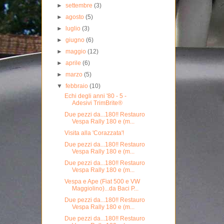
►
settembre
(3)
►
agosto
(5)
►
luglio
(3)
►
giugno
(6)
►
maggio
(12)
►
aprile
(6)
►
marzo
(5)
▼
febbraio
(10)
Echi degli anni '80 - 5 -
Adesivi TrimBrite®
Due pezzi da...180!! Restauro
Vespa Rally 180 e (m...
Visita alla 'Corazzata'!
Due pezzi da...180!! Restauro
Vespa Rally 180 e (m...
Due pezzi da...180!! Restauro
Vespa Rally 180 e (m...
Vespa e Ape (Fiat 500 e VW
Maggiolino)...da Baci P...
Due pezzi da...180!! Restauro
Vespa Rally 180 e (m...
Due pezzi da...180!! Restauro