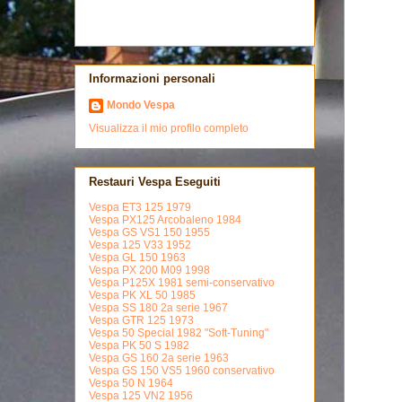
Informazioni personali
Mondo Vespa
Visualizza il mio profilo completo
Restauri Vespa Eseguiti
Vespa ET3 125 1979
Vespa PX125 Arcobaleno 1984
Vespa GS VS1 150 1955
Vespa 125 V33 1952
Vespa GL 150 1963
Vespa PX 200 M09 1998
Vespa P125X 1981 semi-conservativo
Vespa PK XL 50 1985
Vespa SS 180 2a serie 1967
Vespa GTR 125 1973
Vespa 50 Special 1982 "Soft-Tuning"
Vespa PK 50 S 1982
Vespa GS 160 2a serie 1963
Vespa GS 150 VS5 1960 conservativo
Vespa 50 N 1964
Vespa 125 VN2 1956