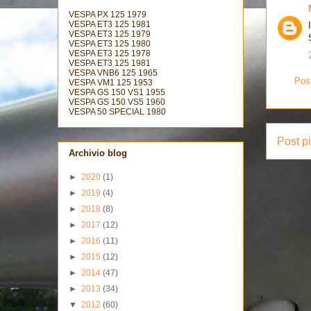
VESPA PX 125 1979
VESPA ET3 125 1981
VESPA ET3 125 1979
VESPA ET3 125 1980
VESPA ET3 125 1978
VESPA ET3 125 1981
VESPA VNB6 125 1965
Pos
VESPA VM1 125 1953
VESPA GS 150 VS1 1955
VESPA GS 150 VS5 1960
VESPA 50 SPECIAL 1980
Post p
Archivio blog
►
2020
(1)
►
2019
(4)
►
2018
(8)
►
2017
(12)
►
2016
(11)
►
2015
(12)
►
2014
(47)
►
2013
(34)
▼
2012
(60)