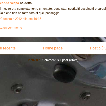
Mondo Vespa
ha detto...
Il mozzo era completamente smontato, sono stati sostituiti cuscinetti e paraol
Solo che non ho fatto foto di quel passaggio...
20 febbraio 2012 alle ore 19:13
ta un commento
iù recente
Home page
Post più 
Iscriviti a:
Commenti sul post (Atom)