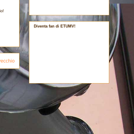
io!
Diventa fan di ETUMV!
vecchio