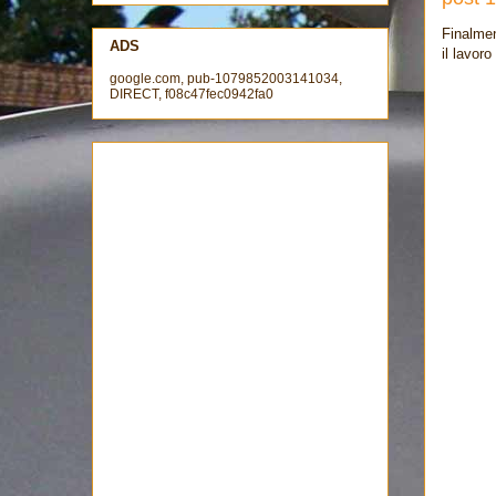
Finalmen
ADS
il lavoro
google.com, pub-1079852003141034,
DIRECT, f08c47fec0942fa0