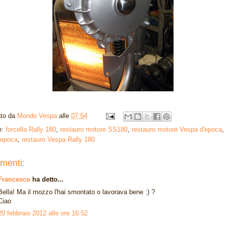
ato da
Mondo Vespa
alle
07:54
e:
forcella Rally 180
,
restauro motore SS180
,
restauro motore Vespa d'epoca
,
'epoca
,
restauro Vespa Rally 180
menti:
Francesco
ha detto...
Bella! Ma il mozzo l'hai smontato o lavorava bene :) ?
Ciao
20 febbraio 2012 alle ore 16:52