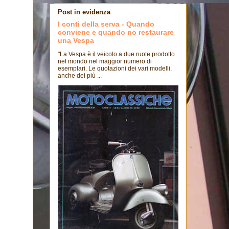
Post in evidenza
I conti della serva - Quando
conviene e quando no restaurare
una Vespa
"La Vespa è il veicolo a due ruote prodotto
nel mondo nel maggior numero di
esemplari. Le quotazioni dei vari modelli,
anche dei più ...