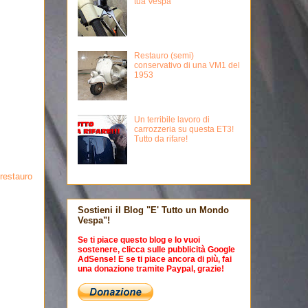
tua Vespa
Restauro (semi)
conservativo di una VM1 del
1953
Un terribile lavoro di
carrozzeria su questa ET3!
Tutto da rifare!
restauro
Sostieni il Blog "E' Tutto un Mondo
Vespa"!
Se ti piace questo blog e lo vuoi
sostenere, clicca sulle pubblicità Google
AdSense! E se ti piace ancora di più, fai
una donazione tramite Paypal, grazie!