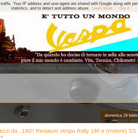
 traffic. Your IP address and user-agent are shared with Google along with pe
statistics, and to detect and address abuse.
Learn More
Got it
pa Notizie, Vespa Chilometri, Vespa Curiosità, Vespa Foto, Vespa Vita
domenica 19 febbr
ezzi da...180!! Restauro Vespa Rally 180 e (motore) SS 
14