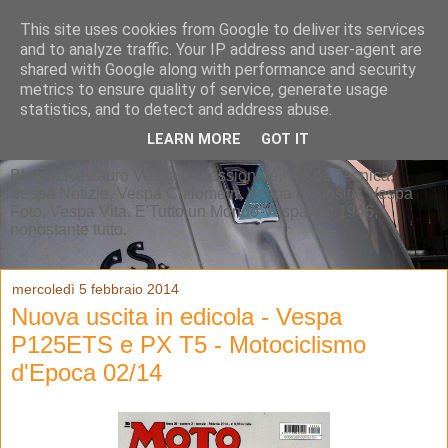
This site uses cookies from Google to deliver its services
and to analyze traffic. Your IP address and user-agent are
shared with Google along with performance and security
metrics to ensure quality of service, generate usage
statistics, and to detect and address abuse.
LEARN MORE
GOT IT
Blog di Restauro Vespa professionale, Vespa Tecnica,
Vespa Notizie, Vespa Chilometri, Vespa Curiosità, Vespa
Foto, Vespa Vita. E'Tutto un Mondo Vespa dal 1946,
nonostante tutto.
mercoledì 5 febbraio 2014
Nuova uscita in edicola - Vespa
P125ETS e PX T5 - Motociclismo
d'Epoca 02/14