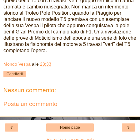
quello della T5 con 5 travasi "veri" gruppo termico in canna
cromata e cambio ridisegnato. Non manca un riferimento
storico al Trofeo Pole Position, quando la Piaggio per
lanciare il nuovo modello T5 premiava con un esemplare
della sua Vespa il pilota che appunto conquistava la pole
per il Gran Premio del campionato di F1. Una rivisitazione
delle prove di Moticiclismo dell'epoca e una serie di foto che
illustrano la fisionomia del motore a 5 travasi "veri" del T5
completano l'opera.
Mondo Vespa
alle
23:33
Condividi
Nessun commento:
Posta un commento
‹
›
Home page
Visualizza versione web