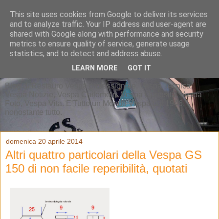
This site uses cookies from Google to deliver its services
and to analyze traffic. Your IP address and user-agent are
shared with Google along with performance and security
metrics to ensure quality of service, generate usage
statistics, and to detect and address abuse.
LEARN MORE
GOT IT
Blog di Restauro Vespa professionale, Vespa Tecnica,
Vespa Notizie, Vespa Chilometri, Vespa Curiosità, Vespa
Foto, Vespa Vita. E'Tutto un Mondo Vespa dal 1946,
nonostante tutto.
domenica 20 aprile 2014
Altri quattro particolari della Vespa GS
150 di non facile reperibilità, quotati