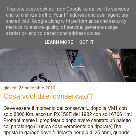
This site uses cookies from Google to deliver its services
and to analyze traffic. Your IP address and user-agent are
shared with Google along with performance and security
metrics to ensure quality of service, generate usage
statistics, and to detect and address abuse.
LEARN MORE
GOT IT
Blog di Restauro Vespa professionale, Vespa Tecnica,
Vespa Notizie, Vespa Chilometri, Vespa Curiosità, Vespa
Foto, Vespa Vita. E'Tutto un Mondo Vespa dal 1946,
nonostante tutto.
giovedì 23 settembre 2010
Cosa vuol dire 'conservato'?
Deve essere il momento dei conservati...dopo la VM1 con
solo 8000 Km, ecco un PX150E del 1982 con soli 6766 Km!
Probabilmente il proprietario dopo avere centrato un paletto
col parafango (L'unica cosa veramente da riparare) l'ha
riposta in garage dove è rimasta per più di 25 anni, quando