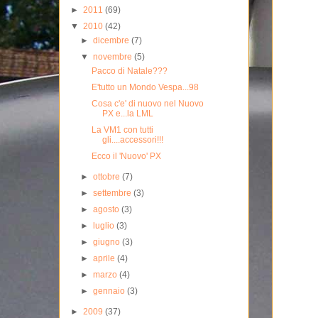
►
2011
(69)
▼
2010
(42)
►
dicembre
(7)
▼
novembre
(5)
Pacco di Natale???
E'tutto un Mondo Vespa...98
Cosa c'e' di nuovo nel Nuovo
PX e...la LML
La VM1 con tutti
gli....accessori!!!
Ecco il 'Nuovo' PX
►
ottobre
(7)
►
settembre
(3)
►
agosto
(3)
►
luglio
(3)
►
giugno
(3)
►
aprile
(4)
►
marzo
(4)
►
gennaio
(3)
►
2009
(37)