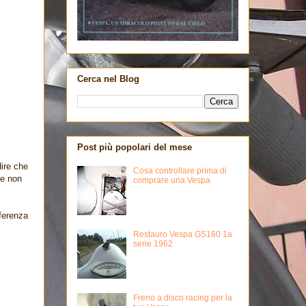
Cerca nel Blog
Post più popolari del mese
dire che
Cosa controllare prima di
 e non
comprare una Vespa
fferenza
Restauro Vespa GS160 1a
serie 1962
Freno a disco racing per la