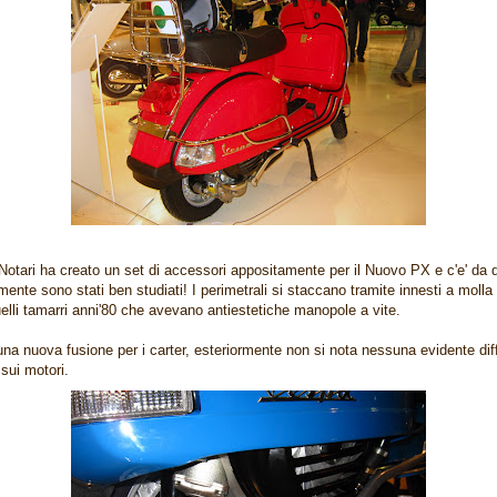
 Notari ha creato un set di accessori appositamente per il Nuovo PX e c'e' da 
mente sono stati ben studiati! I perimetrali si staccano tramite innesti a molla
lli tamarri anni'80 che avevano antiestetiche manopole a vite.
una nuova fusione per i carter, esteriormente non si nota nessuna evidente di
 sui motori.