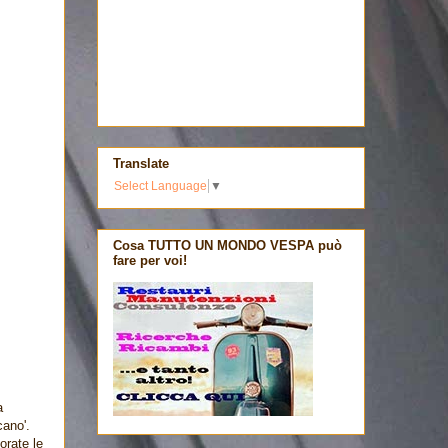
Translate
Select Language
▼
Cosa TUTTO UN MONDO VESPA può
fare per voi!
a
cano'.
orate le