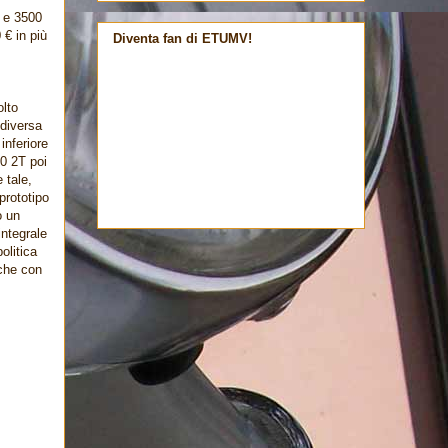
3 e 3500
 € in più
Diventa fan di ETUMV!
olto
 diversa
inferiore
50 2T poi
 tale,
prototipo
o un
integrale
olitica
 che con