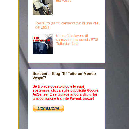
tua Vespa
Restauro (semi) conservativo di una VM1
del 1953
Un terribile lavoro di
carrozzeria su questa ET3!
Tutto da rifare!
Sostieni il Blog "E' Tutto un Mondo
Vespa"!
Se ti piace questo blog e lo vuoi
sostenere, clicca sulle pubblicità Google
AdSense! E se ti piace ancora di più, fai
una donazione tramite Paypal, grazie!