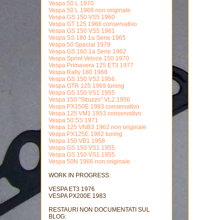
Vespa 50 L 1970
Vespa 50 L 1968 non originale
Vespa GS 150 VS5 1960
Vespa GT 125 1968 conservativo
Vespa GS 150 VS5 1961
Vespa SS 180 1a Serie 1965
Vespa 50 Special 1979
Vespa GS 160 1a Serie 1962
Vespa Sprint Veloce 150 1970
Vespa Primavera 125 ET3 1977
Vespa Rally 180 1968
Vespa GS 150 VS2 1956
Vespa GTR 125 1969 tuning
Vespa GS 150 VS1 1955
Vespa 150 "Struzzo" VL2 1956
Vespa PX150E 1983 conservativo
Vespa 125 VM1 1953 conservativo
Vespa 50 SS 1971
Vespa 125 VNB3 1962 non originale
Vespa PX125E 1982 tuning
Vespa 150 VB1 1958
Vespa GS 150 VS1 1955
Vespa GS 150 VS1 1955
Vespa 50N 1966 non originale
WORK IN PROGRESS:
VESPA ET3 1976
VESPA PX200E 1983
RESTAURI NON DOCUMENTATI SUL
BLOG: