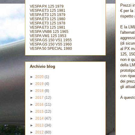
Prezzi i
VESPA PX 125 1979
€ per la
VESPA ET3 125 1981
VESPA ET3 125 1979
rispetto
VESPA ET3 125 1980
VESPA ET3 125 1978
E la LML
VESPA ET3 125 1981
VESPA VNB6 125 1965
l'altern
VESPA VM1 125 1953
aggressi
VESPA GS 150 VS1 1955
(di sicu
VESPA GS 150 VS5 1960
al PX ma
VESPA 50 SPECIAL 1980
125, 150
non è qu
della LM
Archivio blog
prototip
con ripa
►
2020
(1)
dei prez
►
2019
(4)
gli attua
►
2018
(8)
A questo
►
2017
(12)
►
2016
(11)
►
2015
(12)
►
2014
(47)
►
2013
(34)
►
2012
(60)