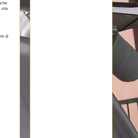
nche
 vita
ie di