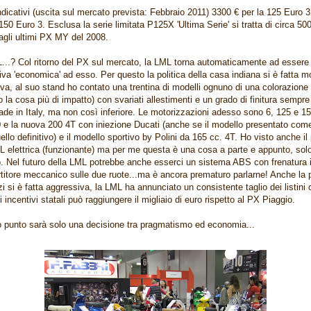
ndicativi (uscita sul mercato prevista: Febbraio 2011) 3300 € per la 125 Euro 
 150 Euro 3. Esclusa la serie limitata P125X 'Ultima Serie' si tratta di circa 500
 agli ultimi PX MY del 2008.
...? Col ritorno del PX sul mercato, la LML torna automaticamente ad essere
ativa 'economica' ad esso. Per questo la politica della casa indiana si è fatta m
va, al suo stand ho contato una trentina di modelli ognuno di una colorazione
ro la cosa più di impatto) con svariati allestimenti e un grado di finitura sempre 
de in Italy, ma non così inferiore. Le motorizzazioni adesso sono 6, 125 e 1
 e la nuova 200 4T con iniezione Ducati (anche se il modello presentato come
ello definitivo) e il modello sportivo by Polini da 165 cc. 4T. Ho visto anche il 
L elettrica (funzionante) ma per me questa è una cosa a parte e appunto, sol
o. Nel futuro della LML potrebbe anche esserci un sistema ABS con frenatura 
rtitore meccanico sulle due ruote...ma è ancora prematuro parlarne! Anche la p
zi si è fatta aggressiva, la LML ha annunciato un consistente taglio dei listini
li incentivi statali può raggiungere il migliaio di euro rispetto al PX Piaggio.
 punto sarà solo una decisione tra pragmatismo ed economia...