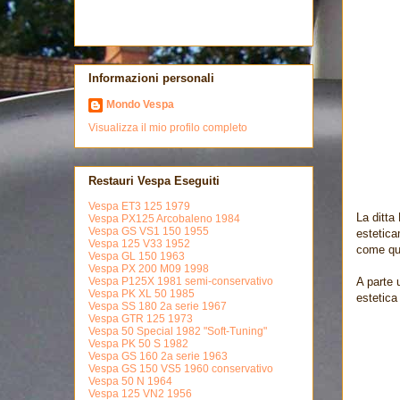
Informazioni personali
Mondo Vespa
Visualizza il mio profilo completo
Restauri Vespa Eseguiti
Vespa ET3 125 1979
La ditta
Vespa PX125 Arcobaleno 1984
Vespa GS VS1 150 1955
estetica
Vespa 125 V33 1952
come que
Vespa GL 150 1963
Vespa PX 200 M09 1998
A parte 
Vespa P125X 1981 semi-conservativo
Vespa PK XL 50 1985
estetica
Vespa SS 180 2a serie 1967
Vespa GTR 125 1973
Vespa 50 Special 1982 "Soft-Tuning"
Vespa PK 50 S 1982
Vespa GS 160 2a serie 1963
Vespa GS 150 VS5 1960 conservativo
Vespa 50 N 1964
Vespa 125 VN2 1956