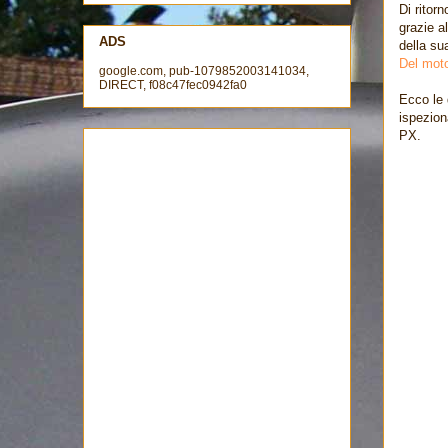
Di ritor
grazie a
ADS
della su
Del moto
google.com, pub-1079852003141034,
DIRECT, f08c47fec0942fa0
Ecco le 
ispeziona
PX.