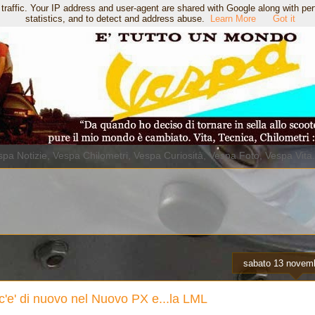
 traffic. Your IP address and user-agent are shared with Google along with pe
statistics, and to detect and address abuse.
Learn More
Got it
pa Notizie, Vespa Chilometri, Vespa Curiosità, Vespa Foto, Vespa Vita
sabato 13 novem
c'e' di nuovo nel Nuovo PX e...la LML