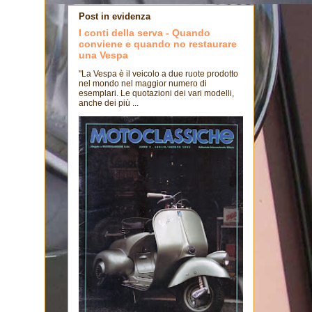
Post in evidenza
I conti della serva - Quando
conviene e quando no restaurare
una Vespa
"La Vespa è il veicolo a due ruote prodotto
nel mondo nel maggior numero di
esemplari. Le quotazioni dei vari modelli,
anche dei più ...