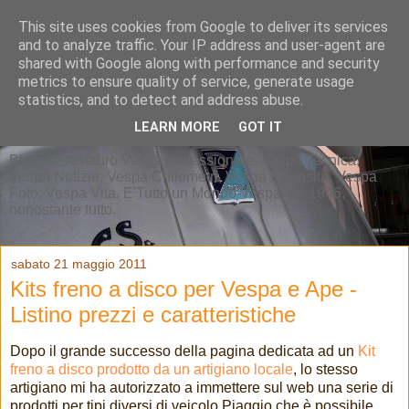
This site uses cookies from Google to deliver its services
and to analyze traffic. Your IP address and user-agent are
shared with Google along with performance and security
metrics to ensure quality of service, generate usage
statistics, and to detect and address abuse.
LEARN MORE
GOT IT
Blog di Restauro Vespa professionale, Vespa Tecnica,
Vespa Notizie, Vespa Chilometri, Vespa Curiosità, Vespa
Foto, Vespa Vita. E'Tutto un Mondo Vespa dal 1946,
nonostante tutto.
sabato 21 maggio 2011
Kits freno a disco per Vespa e Ape -
Listino prezzi e caratteristiche
Dopo il grande successo della pagina dedicata ad un
Kit
freno a disco prodotto da un artigiano locale
, lo stesso
artigiano mi ha autorizzato a immettere sul web una serie di
prodotti per tipi diversi di veicolo Piaggio che è possibile