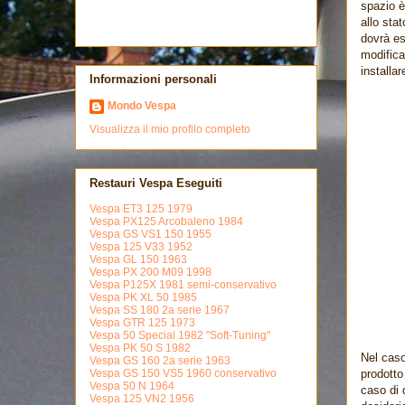
spazio è 
allo sta
dovrà es
modifica
installa
Informazioni personali
Mondo Vespa
Visualizza il mio profilo completo
Restauri Vespa Eseguiti
Vespa ET3 125 1979
Vespa PX125 Arcobaleno 1984
Vespa GS VS1 150 1955
Vespa 125 V33 1952
Vespa GL 150 1963
Vespa PX 200 M09 1998
Vespa P125X 1981 semi-conservativo
Vespa PK XL 50 1985
Vespa SS 180 2a serie 1967
Vespa GTR 125 1973
Vespa 50 Special 1982 "Soft-Tuning"
Vespa PK 50 S 1982
Nel caso
Vespa GS 160 2a serie 1963
prodott
Vespa GS 150 VS5 1960 conservativo
Vespa 50 N 1964
caso di 
Vespa 125 VN2 1956