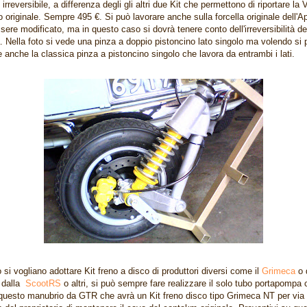
irreversibile, a differenza degli gli altri due Kit che permettono di riportare la
to originale. Sempre 495 €. Si può lavorare anche sulla forcella originale dell'
sere modificato, ma in questo caso si dovrà tenere conto dell'irreversibilità de
. Nella foto si vede una pinza a doppio pistoncino lato singolo ma volendo si 
re anche la classica pinza a pistoncino singolo che lavora da entrambi i lati.
 si vogliano adottare Kit freno a disco di produttori diversi come il
Grimeca
o 
o dalla
ScootRS
o altri, si può sempre fare realizzare il solo tubo portapompa
questo manubrio da GTR che avrà un Kit freno disco tipo Grimeca NT per via 