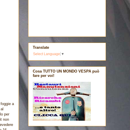
Translate
Select Language
▼
Cosa TUTTO UN MONDO VESPA può
fare per voi!
 foggie a
 al
lo per
it non
revedere
da 16