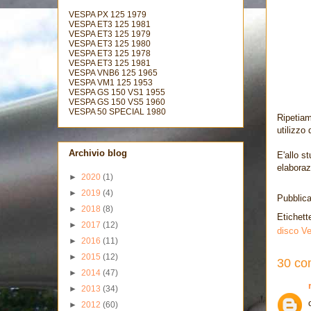
VESPA PX 125 1979
VESPA ET3 125 1981
VESPA ET3 125 1979
VESPA ET3 125 1980
VESPA ET3 125 1978
VESPA ET3 125 1981
VESPA VNB6 125 1965
VESPA VM1 125 1953
VESPA GS 150 VS1 1955
VESPA GS 150 VS5 1960
VESPA 50 SPECIAL 1980
Ripetiam
utilizzo
Archivio blog
E'allo s
elaboraz
►
2020
(1)
►
2019
(4)
Pubblic
►
2018
(8)
Etichett
►
2017
(12)
disco Ve
►
2016
(11)
►
2015
(12)
30 co
►
2014
(47)
►
2013
(34)
►
2012
(60)