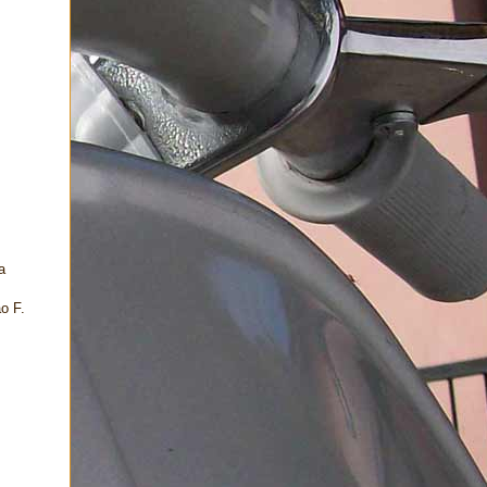
a
o F.