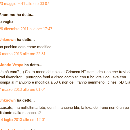
23 maggio 2011 alle ore 00:07
Anonimo ha detto...
lo voglio
26 dicembre 2011 alle ore 17:47
Unknown
ha detto...
un pochino cara come modifica
6 marzo 2013 alle ore 22:31
Mondo Vespa
ha detto...
Un pò cara? ;-) Costa meno del solo kit Grimeca NT semi-idraulico che trovi d
vari rivenditori...purtroppo freni a disco completi con tubo idraulico, leva con
pompa al manubrio e modifica a 50 € non ce li fanno nemmeno i cinesi ;-D Cia
7 marzo 2013 alle ore 01:04
Unknown
ha detto...
scusate, ma nell'ultima foto, con il manubrio blu, la leva del freno non è un po
distante dalla manopola?
14 luglio 2013 alle ore 12:01