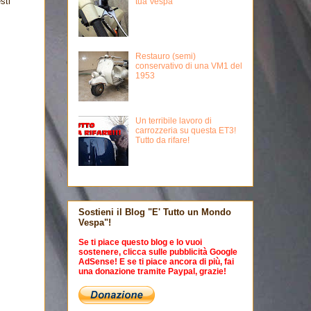
sti
tua Vespa
Restauro (semi)
conservativo di una VM1 del
1953
Un terribile lavoro di
carrozzeria su questa ET3!
Tutto da rifare!
Sostieni il Blog "E' Tutto un Mondo
Vespa"!
Se ti piace questo blog e lo vuoi
sostenere, clicca sulle pubblicità Google
AdSense! E se ti piace ancora di più, fai
una donazione tramite Paypal, grazie!