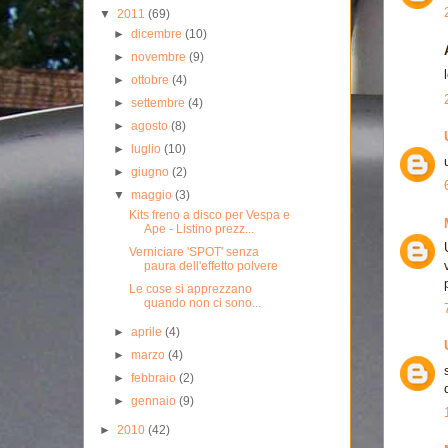
▼
2011
(69)
►
dicembre
(10)
►
novembre
(9)
►
ottobre
(4)
►
settembre
(4)
►
agosto
(8)
►
luglio
(10)
►
giugno
(2)
▼
maggio
(3)
Kits freno a disco per Vespa e
Ape - Listino prezz...
Verniciare 'SPOT' senza
paura dell'effetto polvere
Le cose si apprezzano
quando non ci sono...
►
aprile
(4)
►
marzo
(4)
►
febbraio
(2)
►
gennaio
(9)
►
2010
(42)