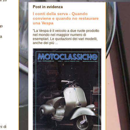
Post in evidenza
I conti della serva - Quando
conviene e quando no restaurare
una Vespa
go
"La Vespa è il veicolo a due ruote prodotto
nel mondo nel maggior numero di
na
esemplari. Le quotazioni dei vari modelli,
anche dei più ...
i di