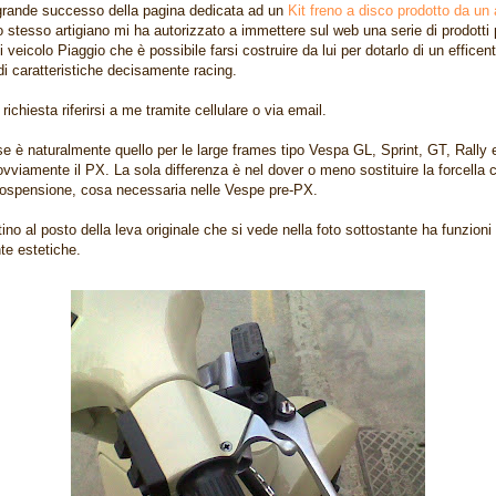
grande successo della pagina dedicata ad un
Kit freno a disco prodotto da un 
lo stesso artigiano mi ha autorizzato a immettere sul web una serie di prodotti p
i veicolo Piaggio che è possibile farsi costruire da lui per dotarlo di un efficen
di caratteristiche decisamente racing.
richiesta riferirsi a me tramite cellulare o via email.
ase è naturalmente quello per le large frames tipo Vespa GL, Sprint, GT, Rally
ovviamente il PX. La sola differenza è nel dover o meno sostituire la forcella 
 sospensione, cosa necessaria nelle Vespe pre-PX.
tino al posto della leva originale che si vede nella foto sottostante ha funzioni
e estetiche.