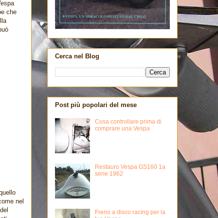
 Vespa
Ape che
lla
può
Cerca nel Blog
Post più popolari del mese
Cosa controllare prima di
comprare una Vespa
Restauro Vespa GS160 1a
serie 1962
quello
 come nel
del
Freno a disco racing per la