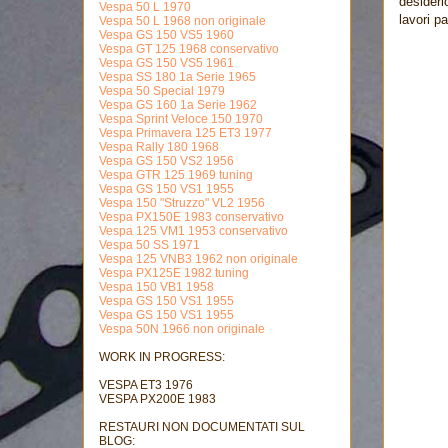
desideri
Vespa 50 L 1970
lavori pa
Vespa 50 L 1968 non originale
Vespa GS 150 VS5 1960
Vespa GT 125 1968 conservativo
Vespa GS 150 VS5 1961
Vespa SS 180 1a Serie 1965
Vespa 50 Special 1979
Vespa GS 160 1a Serie 1962
Vespa Sprint Veloce 150 1970
Vespa Primavera 125 ET3 1977
Vespa Rally 180 1968
Vespa GS 150 VS2 1956
Vespa GTR 125 1969 tuning
Vespa GS 150 VS1 1955
Vespa 150 "Struzzo" VL2 1956
Vespa PX150E 1983 conservativo
Vespa 125 VM1 1953 conservativo
Vespa 50 SS 1971
Vespa 125 VNB3 1962 non originale
Vespa PX125E 1982 tuning
Vespa 150 VB1 1958
Vespa GS 150 VS1 1955
Vespa GS 150 VS1 1955
Vespa 50N 1966 non originale
WORK IN PROGRESS:
VESPA ET3 1976
VESPA PX200E 1983
RESTAURI NON DOCUMENTATI SUL
BLOG: