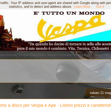
 traffic. Your IP address and user-agent are shared with Google along with pe
statistics, and to detect and address abuse.
Learn More
Got it
pa Notizie, Vespa Chilometri, Vespa Curiosità, Vespa Foto, Vespa Vita
sabato 21 mag
reno a disco per Vespa e Ape - Listino prezzi e caratteris