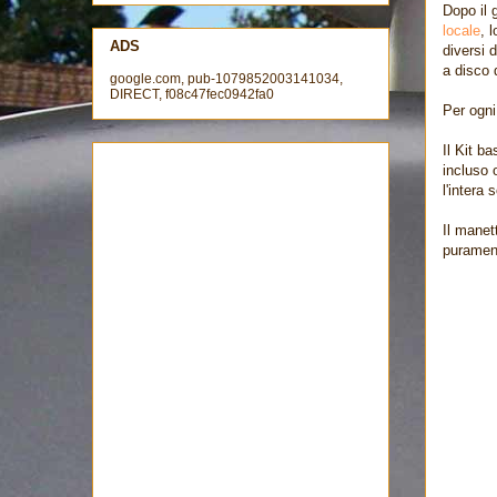
Dopo il 
locale
, 
ADS
diversi d
a disco 
google.com, pub-1079852003141034,
DIRECT, f08c47fec0942fa0
Per ogni 
Il Kit b
incluso 
l'intera
Il manet
purament