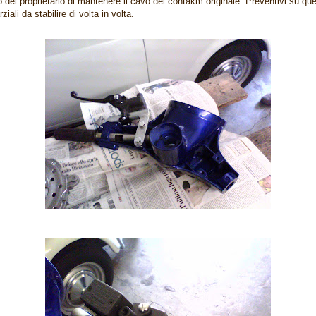
o del proprietario di mantenere il cavo del contakm originale. Preventivi su que
rziali da stabilire di volta in volta.