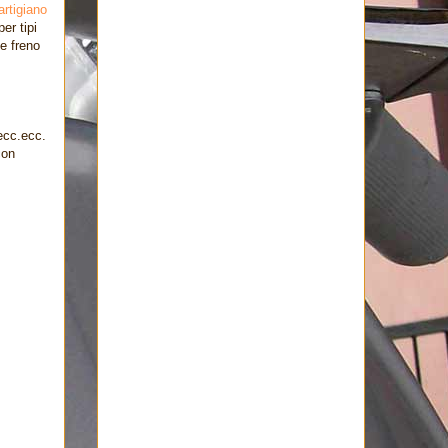
artigiano
er tipi
te freno
 ecc.ecc.
con