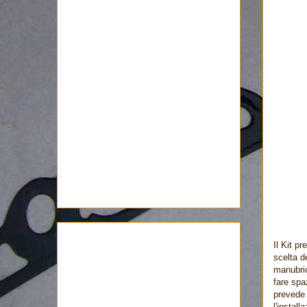
Il Kit p
scelta d
manubrio
fare spa
prevede 
l'instal