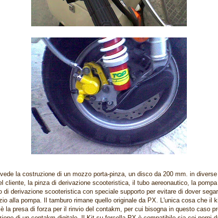
revede la costruzione di un mozzo porta-pinza, un disco da 200 mm. in diverse
el cliente, la pinza di derivazione scooteristica, il tubo aereonautico, la pompa
 di derivazione scooteristica con speciale supporto per evitare di dover segar
zio alla pompa. Il tamburo rimane quello originale da PX. L'unica cosa che il k
è la presa di forza per il rinvio del contakm, per cui bisogna in questo caso p
lazione di un contakm digitale. Il Kit su forcella PX è compatibile sia coi perni 