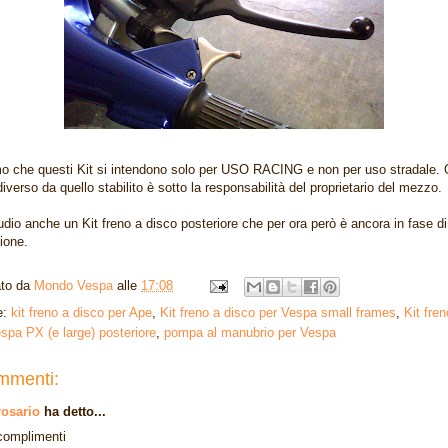
o che questi Kit si intendono solo per USO RACING e non per uso stradale. 
 diverso da quello stabilito è sotto la responsabilità del proprietario del mezzo.
tudio anche un Kit freno a disco posteriore che per ora però è ancora in fase di
ione.
ato da
Mondo Vespa
alle
17:08
e:
kit freno a disco per Ape
,
Kit freno a disco per Vespa small frames
,
Kit fren
spa PX (e large) posteriore
,
pompa al manubrio per Vespa
mmenti:
rosario
ha detto...
complimenti