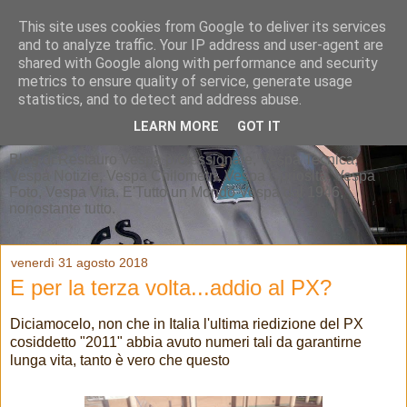
This site uses cookies from Google to deliver its services
and to analyze traffic. Your IP address and user-agent are
shared with Google along with performance and security
metrics to ensure quality of service, generate usage
statistics, and to detect and address abuse.
LEARN MORE
GOT IT
Blog di Restauro Vespa professionale, Vespa Tecnica,
Vespa Notizie, Vespa Chilometri, Vespa Curiosità, Vespa
Foto, Vespa Vita. E'Tutto un Mondo Vespa dal 1946,
nonostante tutto.
venerdì 31 agosto 2018
E per la terza volta...addio al PX?
Diciamocelo, non che in Italia l'ultima riedizione del PX
cosiddetto "2011" abbia avuto numeri tali da garantirne
lunga vita, tanto è vero che questo